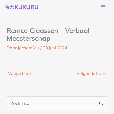
Ga
naar
de
inhoud
Remco Claassen – Verbaal
Meesterschap
Door
Jochem Vis
/
28 juni 2024
←
Vorige boek
Volgende boek
→
Z
o