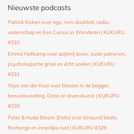
Nieuwste podcasts
e
k
Patrick Kicken over ego, non-dualiteit, radio,
n
vaderschap en Een Cursus in Wonderen | KUKURU
a
#332
a
Emma Hafkamp over spijtvrij leven, oude patronen,
r
psychologische groei en écht voelen | KUKURU
:
#331
Yoyo van der Kooi over bloeien in de bagger,
bewustwording, Osho en levenskunst | KUKURU
#330
Peter & Huda Bloom (Delic) over binaural beats,
Recharge en innerlijke rust | KUKURU #329