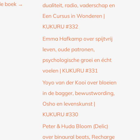
de boek
→
dualiteit, radio, vaderschap en
Een Cursus in Wonderen |
KUKURU #332
Emma Hafkamp over spijtvrij
leven, oude patronen,
psychologische groei en écht
voelen | KUKURU #331
Yoyo van der Kooi over bloeien
in de bagger, bewustwording,
Osho en levenskunst |
KUKURU #330
Peter & Huda Bloom (Delic)
over binaural beats, Recharge