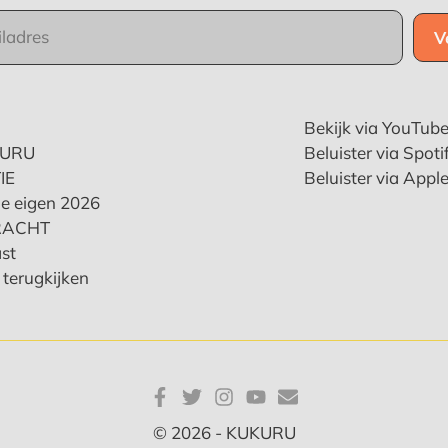
Bekijk via YouTub
KURU
Beluister via Spoti
IE
Beluister via Appl
e eigen 2026
RACHT
st
terugkijken
© 2026 - KUKURU