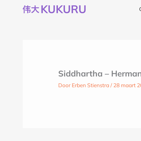
Ga
naar
de
inhoud
Siddhartha – Herma
Door
Erben Stienstra
/
28 maart 