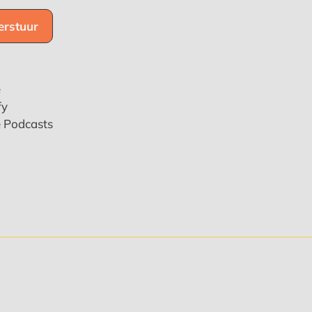
e
fy
e Podcasts