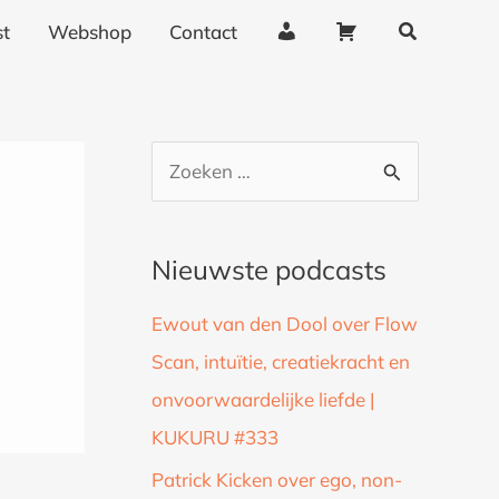
Zoeken
A
W
t
Webshop
Contact
c
i
c
n
o
k
u
e
Z
n
l
o
t
w
g
a
e
Nieuwste podcasts
e
g
k
g
e
Ewout van den Dool over Flow
n
e
n
Scan, intuïtie, creatiekracht en
a
v
onvoorwaardelijke liefde |
a
e
n
KUKURU #333
r
s
:
Patrick Kicken over ego, non-