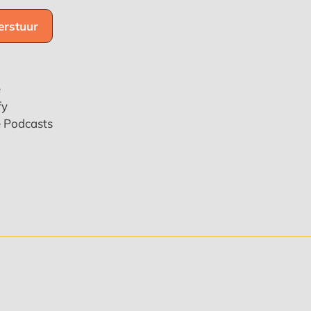
e
fy
e Podcasts