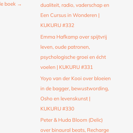
de boek
→
dualiteit, radio, vaderschap en
Een Cursus in Wonderen |
KUKURU #332
Emma Hafkamp over spijtvrij
leven, oude patronen,
psychologische groei en écht
voelen | KUKURU #331
Yoyo van der Kooi over bloeien
in de bagger, bewustwording,
Osho en levenskunst |
KUKURU #330
Peter & Huda Bloom (Delic)
over binaural beats, Recharge