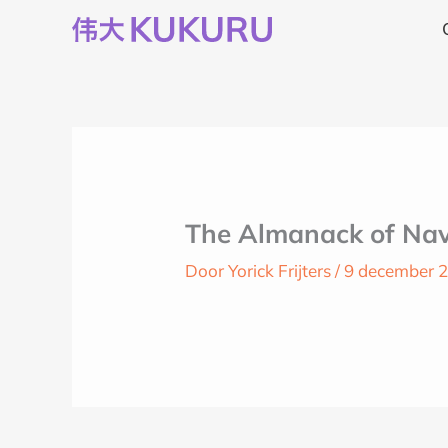
Ga
naar
de
inhoud
The Almanack of Nava
Door
Yorick Frijters
/
9 december 