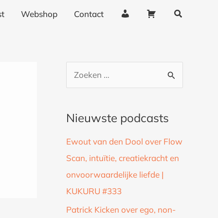
Zoeken
A
W
t
Webshop
Contact
c
i
c
n
o
k
u
e
Z
n
l
o
t
w
g
a
e
Nieuwste podcasts
e
g
k
g
e
Ewout van den Dool over Flow
n
e
n
Scan, intuïtie, creatiekracht en
a
v
onvoorwaardelijke liefde |
a
e
n
KUKURU #333
r
s
:
Patrick Kicken over ego, non-