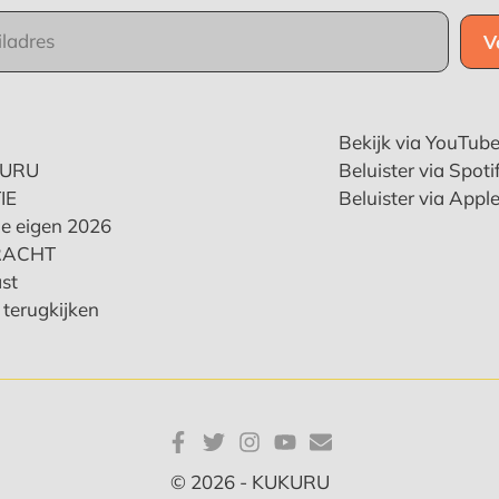
Bekijk via YouTub
KURU
Beluister via Spoti
IE
Beluister via Appl
e eigen 2026
RACHT
st
terugkijken
© 2026 - KUKURU