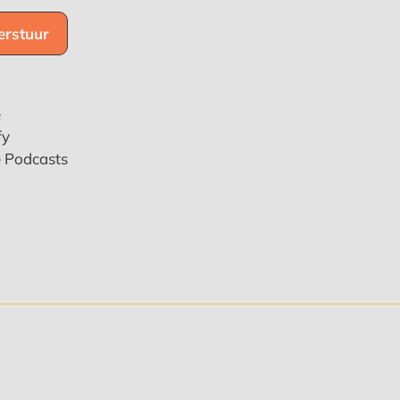
e
fy
e Podcasts