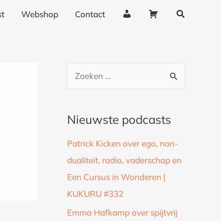
Zoeken
A
W
t
Webshop
Contact
c
i
c
n
o
k
u
e
Z
n
l
o
t
w
g
a
e
Nieuwste podcasts
e
g
k
g
e
Patrick Kicken over ego, non-
n
e
n
dualiteit, radio, vaderschap en
a
v
Een Cursus in Wonderen |
a
e
n
KUKURU #332
r
s
:
Emma Hafkamp over spijtvrij