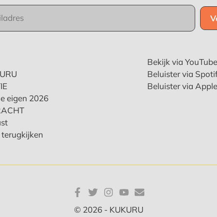
Bekijk via YouTub
KURU
Beluister via Spoti
IE
Beluister via Appl
e eigen 2026
RACHT
st
terugkijken
© 2026 - KUKURU