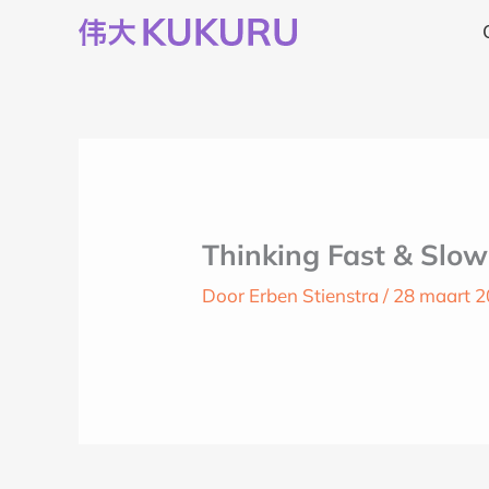
Ga
naar
de
inhoud
Thinking Fast & Slo
Door
Erben Stienstra
/
28 maart 