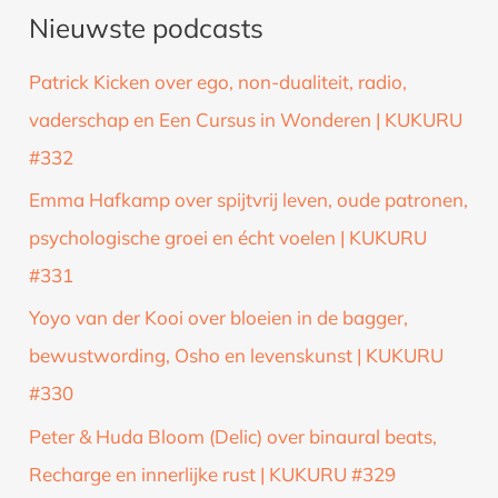
Nieuwste podcasts
e
k
Patrick Kicken over ego, non-dualiteit, radio,
n
vaderschap en Een Cursus in Wonderen | KUKURU
a
#332
a
Emma Hafkamp over spijtvrij leven, oude patronen,
r
psychologische groei en écht voelen | KUKURU
:
#331
Yoyo van der Kooi over bloeien in de bagger,
bewustwording, Osho en levenskunst | KUKURU
#330
Peter & Huda Bloom (Delic) over binaural beats,
Recharge en innerlijke rust | KUKURU #329