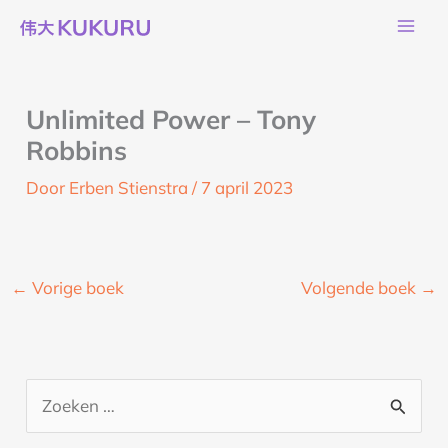
Ga
naar
de
inhoud
Unlimited Power – Tony
Robbins
Door
Erben Stienstra
/
7 april 2023
←
Vorige boek
Volgende boek
→
Z
o