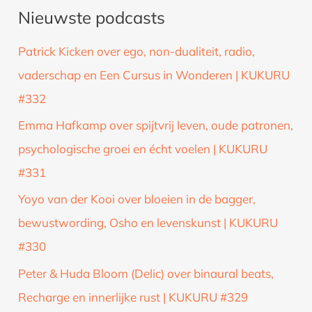
Nieuwste podcasts
e
k
Patrick Kicken over ego, non-dualiteit, radio,
n
vaderschap en Een Cursus in Wonderen | KUKURU
a
#332
a
Emma Hafkamp over spijtvrij leven, oude patronen,
r
psychologische groei en écht voelen | KUKURU
:
#331
Yoyo van der Kooi over bloeien in de bagger,
bewustwording, Osho en levenskunst | KUKURU
#330
Peter & Huda Bloom (Delic) over binaural beats,
Recharge en innerlijke rust | KUKURU #329