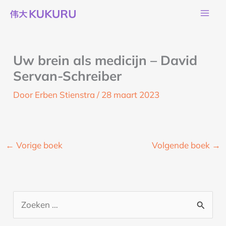
Ga
naar
de
inhoud
Uw brein als medicijn – David
Servan-Schreiber
Door
Erben Stienstra
/
28 maart 2023
←
Vorige boek
Volgende boek
→
Z
o