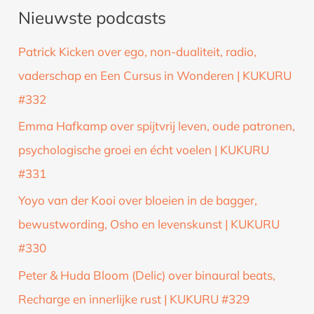
Nieuwste podcasts
e
k
Patrick Kicken over ego, non-dualiteit, radio,
n
vaderschap en Een Cursus in Wonderen | KUKURU
a
#332
a
Emma Hafkamp over spijtvrij leven, oude patronen,
r
psychologische groei en écht voelen | KUKURU
:
#331
Yoyo van der Kooi over bloeien in de bagger,
bewustwording, Osho en levenskunst | KUKURU
#330
Peter & Huda Bloom (Delic) over binaural beats,
Recharge en innerlijke rust | KUKURU #329