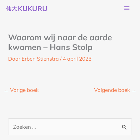
Ga
naar
de
inhoud
Waarom wij naar de aarde
kwamen – Hans Stolp
Door
Erben Stienstra
/
4 april 2023
←
Vorige boek
Volgende boek
→
Z
o