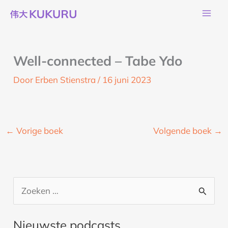
Ga
naar
de
inhoud
Well-connected – Tabe Ydo
Door
Erben Stienstra
/
16 juni 2023
←
Vorige boek
Volgende boek
→
Z
o
Nieuwste podcasts
e