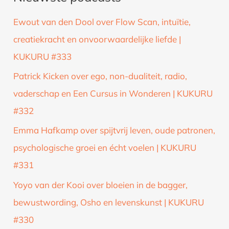
k
Ewout van den Dool over Flow Scan, intuïtie,
n
creatiekracht en onvoorwaardelijke liefde |
a
KUKURU #333
a
Patrick Kicken over ego, non-dualiteit, radio,
r
vaderschap en Een Cursus in Wonderen | KUKURU
:
#332
Emma Hafkamp over spijtvrij leven, oude patronen,
psychologische groei en écht voelen | KUKURU
#331
Yoyo van der Kooi over bloeien in de bagger,
bewustwording, Osho en levenskunst | KUKURU
#330