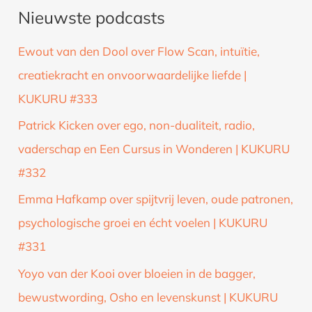
Nieuwste podcasts
e
k
Ewout van den Dool over Flow Scan, intuïtie,
n
creatiekracht en onvoorwaardelijke liefde |
a
KUKURU #333
a
Patrick Kicken over ego, non-dualiteit, radio,
r
vaderschap en Een Cursus in Wonderen | KUKURU
:
#332
Emma Hafkamp over spijtvrij leven, oude patronen,
psychologische groei en écht voelen | KUKURU
#331
Yoyo van der Kooi over bloeien in de bagger,
bewustwording, Osho en levenskunst | KUKURU