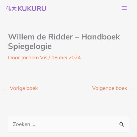
Ga
naar
de
inhoud
Willem de Ridder – Handboek
Spiegelogie
Door
Jochem Vis
/
18 mei 2024
←
Vorige boek
Volgende boek
→
Z
o