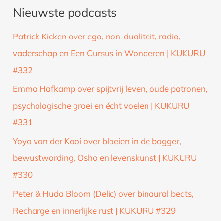
Nieuwste podcasts
e
k
Patrick Kicken over ego, non-dualiteit, radio,
n
vaderschap en Een Cursus in Wonderen | KUKURU
a
#332
a
Emma Hafkamp over spijtvrij leven, oude patronen,
r
psychologische groei en écht voelen | KUKURU
:
#331
Yoyo van der Kooi over bloeien in de bagger,
bewustwording, Osho en levenskunst | KUKURU
#330
Peter & Huda Bloom (Delic) over binaural beats,
Recharge en innerlijke rust | KUKURU #329