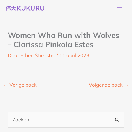
Ga
naar
de
inhoud
Women Who Run with Wolves
– Clarissa Pinkola Estes
Door
Erben Stienstra
/
11 april 2023
←
Vorige boek
Volgende boek
→
Z
o