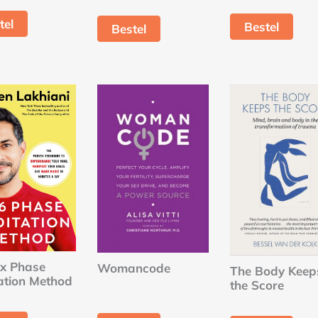
tel
Bestel
Bestel
ix Phase
Womancode
The Body Keep
ation Method
the Score