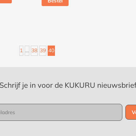
Bestel
1
…
38
39
40
Schrijf je in voor de KUKURU nieuwsbrie