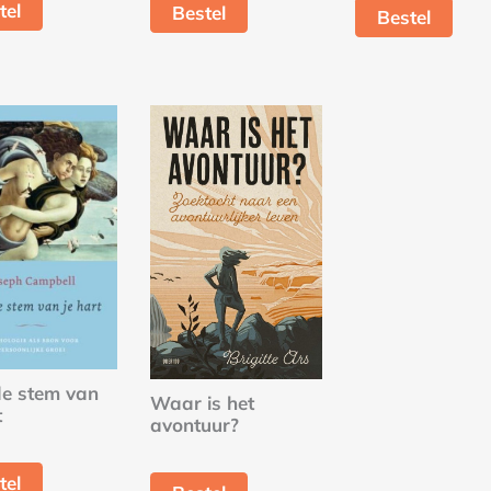
tel
Bestel
Bestel
de stem van
Waar is het
t
avontuur?
tel