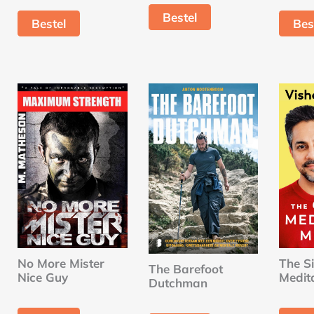
Bestel
Bestel
Bes
No More Mister
The S
The Barefoot
Nice Guy
Medit
Dutchman