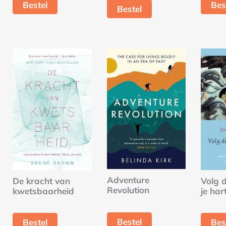
Bestel
Bes
Bestel
Adventure
De kracht van
Volg 
Revolution
kwetsbaarheid
je har
Bestel
Bestel
Bes