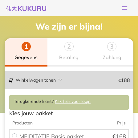
Ga
naar
de
We zijn er bijna!
inhoud
1
2
3
Gegevens
Betaling
Zahlung
188
Winkelwagen tonen
€
Terugkerende klant?
Klik hier voor login
Kies jouw pakket
Producten
Prijs
MEIDITATIE Basis pakket
€
168