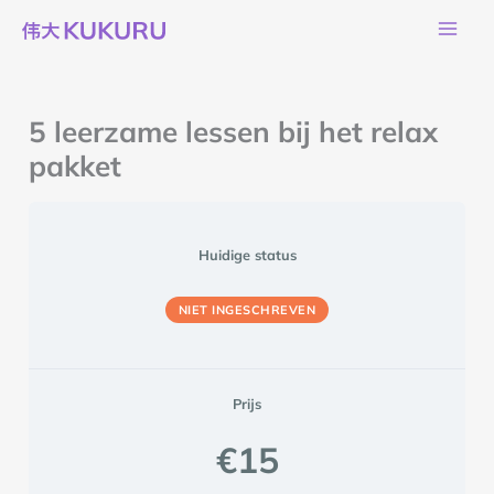
Ga
naar
de
inhoud
5 leerzame lessen bij het relax
pakket
Huidige status
NIET INGESCHREVEN
Prijs
€15