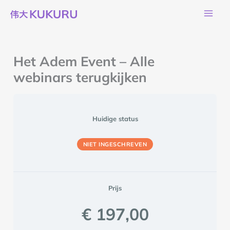
Ga
naar
de
inhoud
Het Adem Event – Alle
webinars terugkijken
Huidige status
NIET INGESCHREVEN
Prijs
€ 197,00