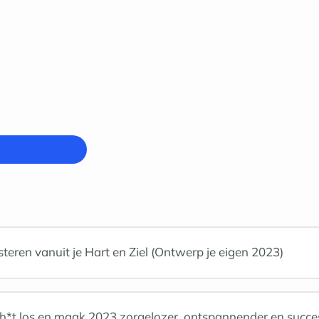
teren vanuit je Hart en Ziel (Ontwerp je eigen 2023)
sh*t los en maak 2023 zorgelozer, ontspannender en succes