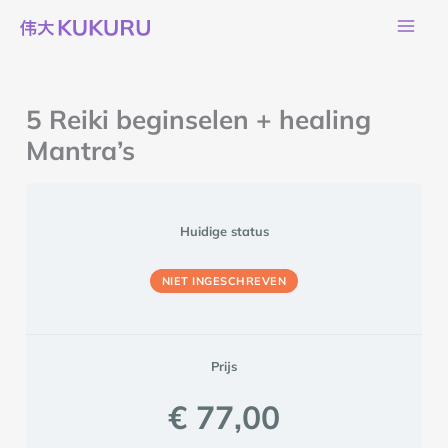
Ga
naar
de
inhoud
5 Reiki beginselen + healing
Mantra’s
Huidige status
NIET INGESCHREVEN
Prijs
€ 77,00