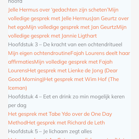
hoofd
Jelle Hermus over ‘gedachten zijn scheten’
Mijn
volledige gesprek met Jelle Hermus
Jan Geurtz over
het ego
Mijn volledige gesprek met Jan Geurtz
Mijn
volledige gesprek met Jannie Ligthart
Hoofdstuk 3 – De kracht van een ochtendritueel
Mijn eigen ochtendroutine
Fajah Lourens deelt haar
affirmaties
Mijn volledige gesprek met Fajah
Lourens
Het gesprek met Lienke de Jong (Dear
Good Morning)
Het gesprek met Wim Hof (The
Iceman)
Hoofdstuk 4 – Eet en drink zo min mogelijk keren
per dag
Het gesprek met Tabe Ydo over de One Day
Method
Het gesprek met Richard de Leth
Hoofdstuk 5 – Je lichaam zegt alles