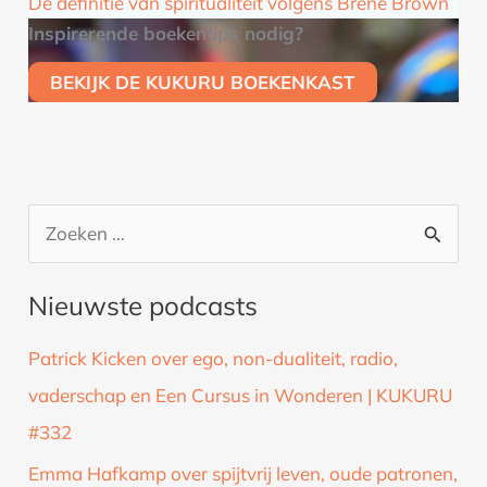
De definitie van spiritualiteit volgens Brené Brown
Inspirerende boekentips nodig?
BEKIJK DE KUKURU BOEKENKAST
Z
o
Nieuwste podcasts
e
k
Patrick Kicken over ego, non-dualiteit, radio,
n
vaderschap en Een Cursus in Wonderen | KUKURU
a
#332
a
Emma Hafkamp over spijtvrij leven, oude patronen,