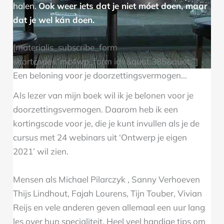
halen.
Ook weer iets dat je niet móet doen, maar
dat je wel kán doen.
[materialis_subscribe_form
shortcode=”mc4wp_form id=&quot;385&quot;”]
Een beloning voor je doorzettingsvermogen…
Als lezer van mijn boek wil ik je belonen voor je
doorzettingsvermogen. Daarom heb ik een
kortingscode voor je, die je kunt invullen als je de
cursus met 24 webinars uit ‘Ontwerp je eigen
2021’ wil zien.
Mensen als Michael Pilarczyk , Sanny Verhoeven
Thijs Lindhout, Fajah Lourens, Tijn Touber, Vivian
Reijs en vele anderen geven allemaal een uur lang
les over hun specialiteit. Heel veel handige tips om