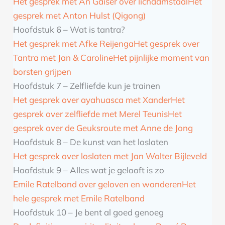
Het gesprek met An Gaiser over lichaamstaal
Het
gesprek met Anton Hulst (Qigong)
Hoofdstuk 6 – Wat is tantra?
Het gesprek met Afke Reijenga
Het gesprek over
Tantra met Jan & Caroline
Het pijnlijke moment van
borsten grijpen
Hoofdstuk 7 – Zelfliefde kun je trainen
Het gesprek over ayahuasca met Xander
Het
gesprek over zelfliefde met Merel Teunis
Het
gesprek over de Geuksroute met Anne de Jong
Hoofdstuk 8 – De kunst van het loslaten
Het gesprek over loslaten met Jan Wolter Bijleveld
Hoofdstuk 9 – Alles wat je gelooft is zo
Emile Ratelband over geloven en wonderen
Het
hele gesprek met Emile Ratelband
Hoofdstuk 10 – Je bent al goed genoeg