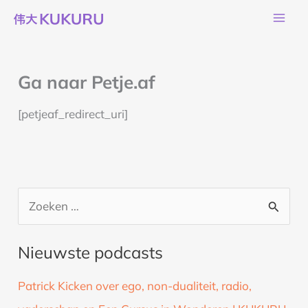
Ga
naar
de
inhoud
Ga naar Petje.af
[petjeaf_redirect_uri]
Z
o
Nieuwste podcasts
e
k
Patrick Kicken over ego, non-dualiteit, radio,
n