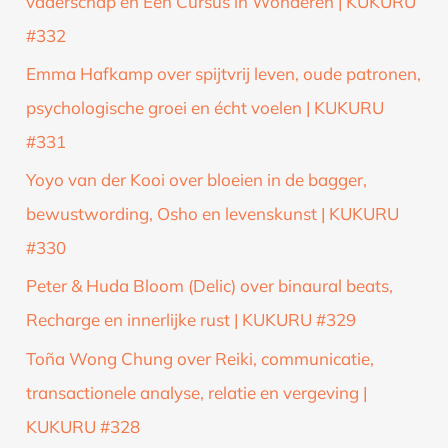
vaderschap en Een Cursus in Wonderen | KUKURU
a
#332
a
Emma Hafkamp over spijtvrij leven, oude patronen,
r
psychologische groei en écht voelen | KUKURU
:
#331
Yoyo van der Kooi over bloeien in de bagger,
bewustwording, Osho en levenskunst | KUKURU
#330
Peter & Huda Bloom (Delic) over binaural beats,
Recharge en innerlijke rust | KUKURU #329
Toña Wong Chung over Reiki, communicatie,
transactionele analyse, relatie en vergeving |
KUKURU #328