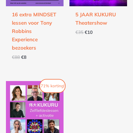
16 extra MINDSET
5 JAAR KUKURU
lessen voor Tony
Theatershow
Robbins
€
35
€
10
Experience
bezoekers
€
88
€
8
Oorspronkelijke
Huidige
71% korting!
prijs
prijs
was:
is:
€35.
€10.