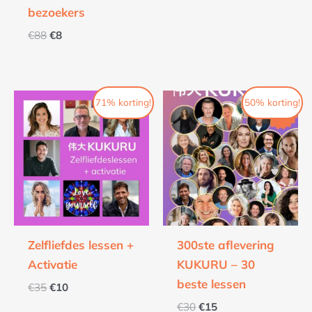
bezoekers
€
88
€
8
Oorspronkelijke
Huidige
Oorspronkelijke
Huidige
71% korting!
50% korting!
prijs
prijs
prijs
prijs
was:
is:
was:
is:
€35.
€10.
€30.
€15.
Zelfliefdes lessen +
300ste aflevering
Activatie
KUKURU – 30
beste lessen
€
35
€
10
€
30
€
15