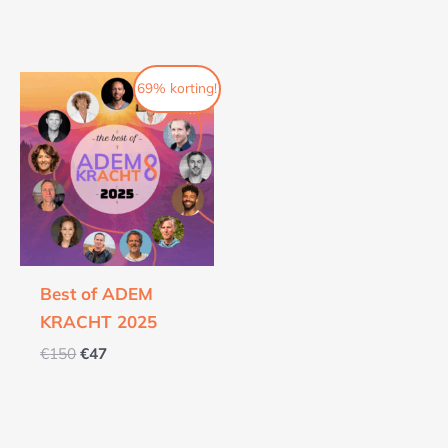
Oorspronkelijke
Huidige
69% korting!
prijs
prijs
was:
is:
€150.
€47.
Best of ADEM
KRACHT 2025
€
150
€
47