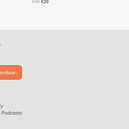
€
49
€
20
f
e
fy
e Podcasts