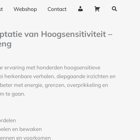
Zoeken
0.
€15.
A
W
t
Webshop
Contact
c
i
c
n
kelijke
ige
tatie van Hoogsensitiviteit –
o
k
eng
u
e
n
l
t
w
ar ervaring met honderden hoogsensitieve
g
a
ei herkenbare verhalen, diepgaande inzichten en
e
g
eter met energie, grenzen, overprikkeling en
g
e
om te gaan.
e
n
v
e
ordelen
n
voelen en bewaken
s
erkennen en voorkomen