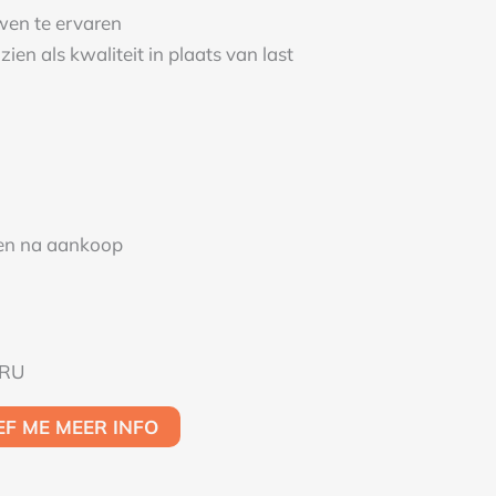
wen te ervaren
zien als kwaliteit in plaats van last
en na aankoop
URU
EEF ME MEER INFO