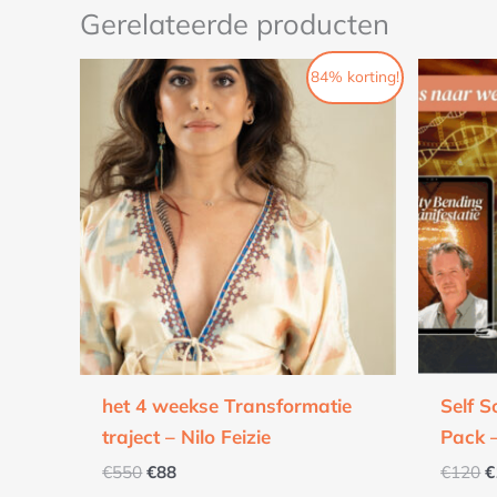
Gerelateerde producten
Oorspronkelijke
Huidige
O
84% korting!
prijs
prijs
p
was:
is:
w
€550.
€88.
€
het 4 weekse Transformatie
Self S
traject – Nilo Feizie
Pack 
€
550
€
88
€
120
€