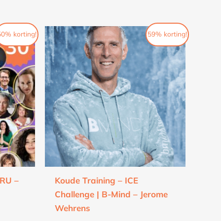
Oorspronkelijke
Huidige
50% korting!
59% korting!
prijs
prijs
was:
is:
€49.
€20.
URU –
Koude Training – ICE
Challenge | B-Mind – Jerome
Wehrens