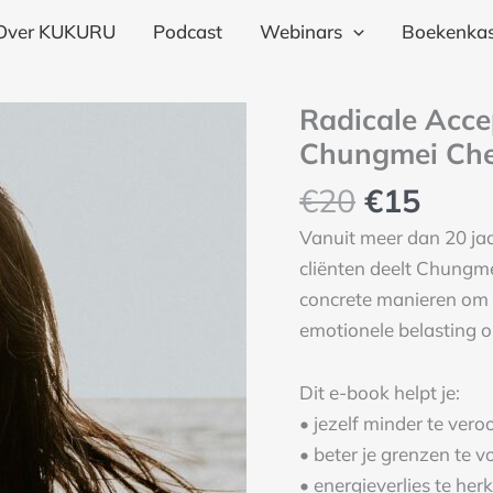
€2
Over KUKURU
Podcast
Webinars
Boekenkas
Oorspron
Huid
Radicale Accep
prijs
prijs
Chungmei Ch
was:
is:
€
20
€
15
€20.
€15.
Vanuit meer dan 20 ja
cliënten deelt Chungm
concrete manieren om b
emotionele belasting 
Dit e-book helpt je:
• jezelf minder te vero
• beter je grenzen te 
• energieverlies te h