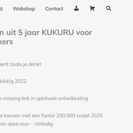
Zoeken
A
W
t
Webshop
Contact
c
i
c
n
kelijke
ge
en uit 5 jaar KUKURU voor
URU
o
k
kers
u
e
terbezoekers
n
l
al
t
w
bent zoals je denkt
g
a
e
g
lukkig 2022
g
e
e
n
missing link in spirituele ontwikkeling
v
e
 je kansen met een factor 200.000 zodat 2025
n
aren daarvoor – Volledig
s