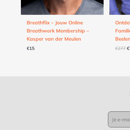
Breathflix – Jouw Online
Ontde
Breathwork Membership –
Famili
Kasper van der Meulen
Beele
€
15
€
277
€