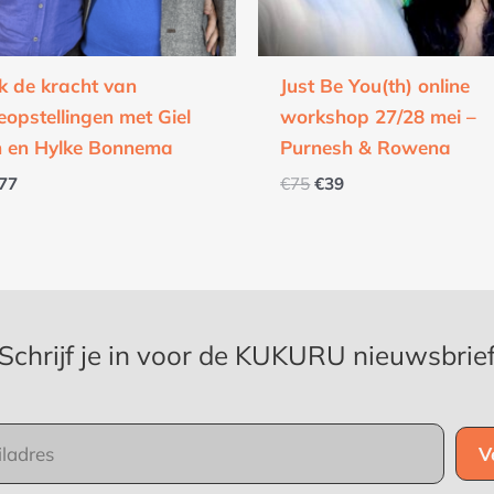
k de kracht van
Just Be You(th) online
eopstellingen met Giel
workshop 27/28 mei –
n en Hylke Bonnema
Purnesh & Rowena
77
€
75
€
39
Schrijf je in voor de KUKURU nieuwsbrie