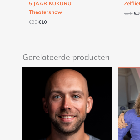
5 JAAR KUKURU
Zelfli
Theatershow
€
35
€
1
€
35
€
10
Gerelateerde producten
O
p
w
€