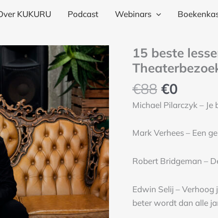
€88.
€0.
uit
Over KUKURU
Podcast
Webinars
Boekenkas
5
jaar
Oorspron
Huidi
15 beste less
15
KUK
prijs
prijs
beste
Theaterbezoe
voor
was:
is:
lessen
Thea
€
88
€
0
€88.
€0.
uit
aant
Michael Pilarczyk – Je 
5
jaar
Mark Verhees – Een ge
KUKURU
voor
Theaterbezoekers
Robert Bridgeman – De 
aantal
Edwin Selij – Verhoog
beter wordt dan alle j