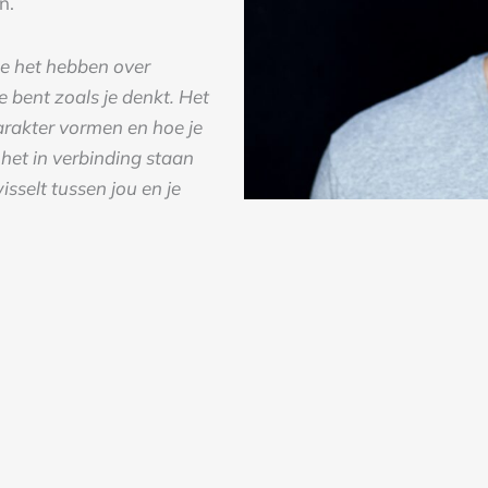
n.
we het hebben over
 bent zoals je denkt. Het
arakter vormen en hoe je
 het in verbinding staan
isselt tussen jou en je