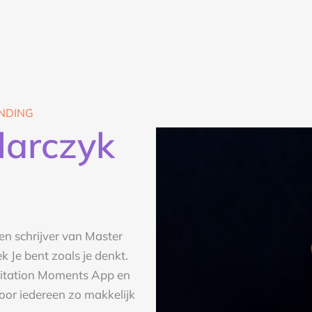
NDING
larczyk
 en schrijver van Master
 Je bent zoals je denkt.
ditation Moments App en
voor iedereen zo makkelijk