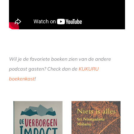
Wil je de favoriete boeken zien van de andere
podcast gasten? Check dan de
KUKURU
boekenkast
!