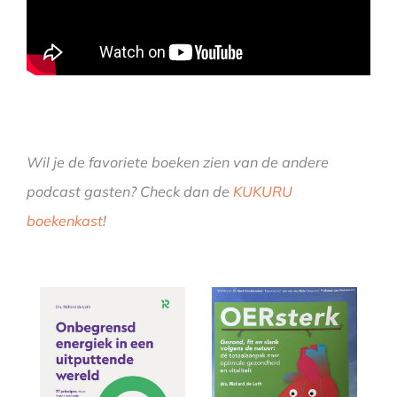
Wil je de favoriete boeken zien van de andere
podcast gasten? Check dan de
KUKURU
boekenkast
!