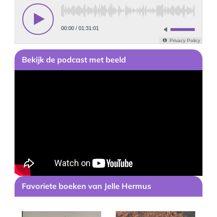
Bekijk
de podcast
met beeld
Favoriete boeken van Jelle Hermus