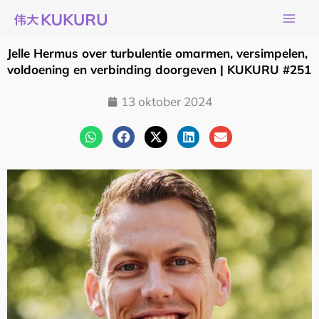
Ga
naar
de
Jelle Hermus over turbulentie omarmen, versimpelen,
inhoud
voldoening en verbinding doorgeven | KUKURU #251
13 oktober 2024