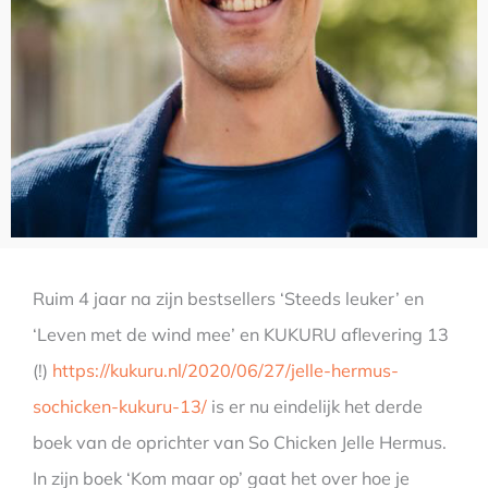
Ruim 4 jaar na zijn bestsellers ‘Steeds leuker’ en
‘Leven met de wind mee’ en KUKURU aflevering 13
(!)
https://kukuru.nl/2020/06/27/jelle-hermus-
sochicken-kukuru-13/
is er nu eindelijk het derde
boek van de oprichter van So Chicken Jelle Hermus.
In zijn boek ‘Kom maar op’ gaat het over hoe je