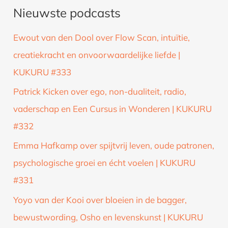
Nieuwste podcasts
e
k
Ewout van den Dool over Flow Scan, intuïtie,
n
creatiekracht en onvoorwaardelijke liefde |
a
KUKURU #333
a
Patrick Kicken over ego, non-dualiteit, radio,
r
vaderschap en Een Cursus in Wonderen | KUKURU
:
#332
Emma Hafkamp over spijtvrij leven, oude patronen,
psychologische groei en écht voelen | KUKURU
#331
Yoyo van der Kooi over bloeien in de bagger,
bewustwording, Osho en levenskunst | KUKURU