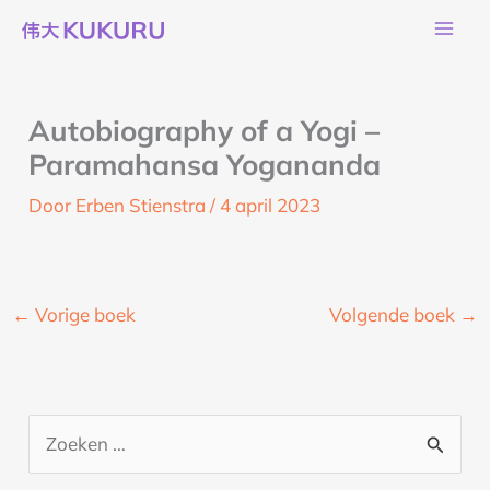
Ga
naar
de
inhoud
Autobiography of a Yogi –
Paramahansa Yogananda
Door
Erben Stienstra
/
4 april 2023
←
Vorige boek
Volgende boek
→
Z
o