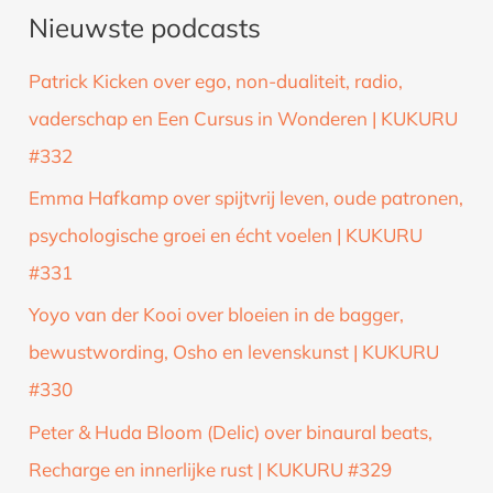
Nieuwste podcasts
e
k
Patrick Kicken over ego, non-dualiteit, radio,
n
vaderschap en Een Cursus in Wonderen | KUKURU
a
#332
a
Emma Hafkamp over spijtvrij leven, oude patronen,
r
psychologische groei en écht voelen | KUKURU
:
#331
Yoyo van der Kooi over bloeien in de bagger,
bewustwording, Osho en levenskunst | KUKURU
#330
Peter & Huda Bloom (Delic) over binaural beats,
Recharge en innerlijke rust | KUKURU #329