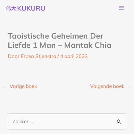
Ga
naar
de
inhoud
Taoistische Geheimen Der
Liefde 1 Man – Mantak Chia
Door
Erben Stienstra
/
4 april 2023
←
Vorige boek
Volgende boek
→
Z
o