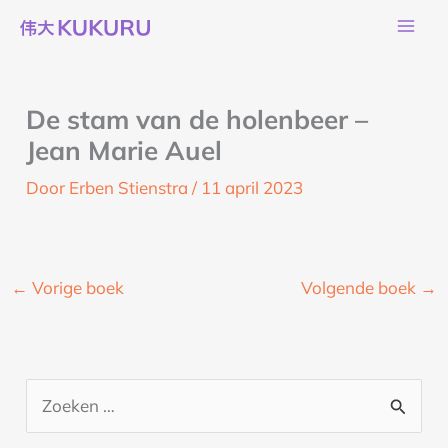
Ga
naar
de
inhoud
De stam van de holenbeer –
Jean Marie Auel
Door
Erben Stienstra
/
11 april 2023
←
Vorige boek
Volgende boek
→
Z
o