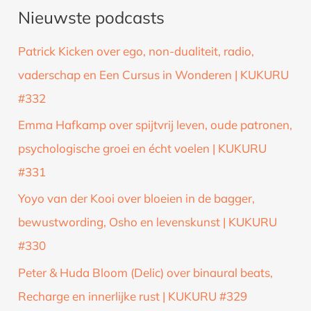
Nieuwste podcasts
e
k
Patrick Kicken over ego, non-dualiteit, radio,
n
vaderschap en Een Cursus in Wonderen | KUKURU
a
#332
a
Emma Hafkamp over spijtvrij leven, oude patronen,
r
psychologische groei en écht voelen | KUKURU
:
#331
Yoyo van der Kooi over bloeien in de bagger,
bewustwording, Osho en levenskunst | KUKURU
#330
Peter & Huda Bloom (Delic) over binaural beats,
Recharge en innerlijke rust | KUKURU #329