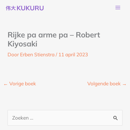
Ga
naar
de
inhoud
Rijke pa arme pa – Robert
Kiyosaki
Door
Erben Stienstra
/
11 april 2023
←
Vorige boek
Volgende boek
→
Z
o