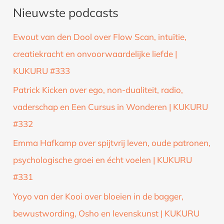
Nieuwste podcasts
e
k
Ewout van den Dool over Flow Scan, intuïtie,
n
creatiekracht en onvoorwaardelijke liefde |
a
KUKURU #333
a
Patrick Kicken over ego, non-dualiteit, radio,
r
vaderschap en Een Cursus in Wonderen | KUKURU
:
#332
Emma Hafkamp over spijtvrij leven, oude patronen,
psychologische groei en écht voelen | KUKURU
#331
Yoyo van der Kooi over bloeien in de bagger,
bewustwording, Osho en levenskunst | KUKURU