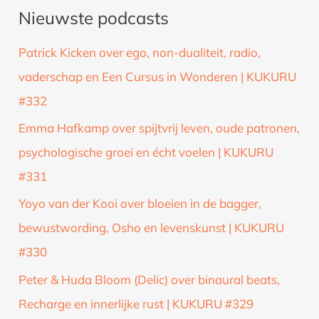
Nieuwste podcasts
e
k
Patrick Kicken over ego, non-dualiteit, radio,
n
vaderschap en Een Cursus in Wonderen | KUKURU
a
#332
a
Emma Hafkamp over spijtvrij leven, oude patronen,
r
psychologische groei en écht voelen | KUKURU
:
#331
Yoyo van der Kooi over bloeien in de bagger,
bewustwording, Osho en levenskunst | KUKURU
#330
Peter & Huda Bloom (Delic) over binaural beats,
Recharge en innerlijke rust | KUKURU #329