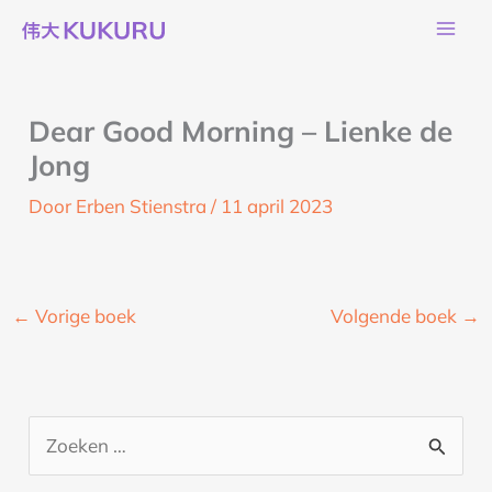
Ga
naar
de
inhoud
Dear Good Morning – Lienke de
Jong
Door
Erben Stienstra
/
11 april 2023
←
Vorige boek
Volgende boek
→
Z
o