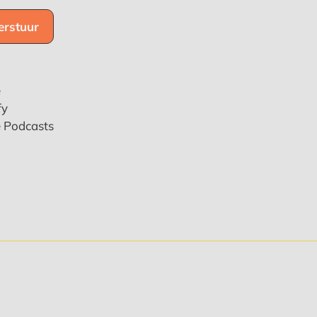
e
fy
e Podcasts