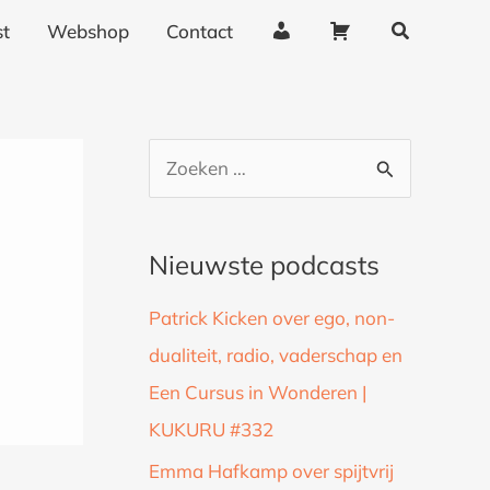
Zoeken
A
W
t
Webshop
Contact
c
i
c
n
o
k
u
e
Z
n
l
o
t
w
g
a
e
Nieuwste podcasts
e
g
k
g
e
Patrick Kicken over ego, non-
n
e
n
dualiteit, radio, vaderschap en
a
v
Een Cursus in Wonderen |
a
e
n
KUKURU #332
r
s
:
Emma Hafkamp over spijtvrij