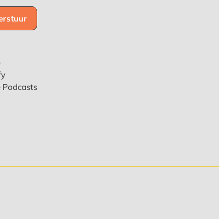
e
fy
e Podcasts