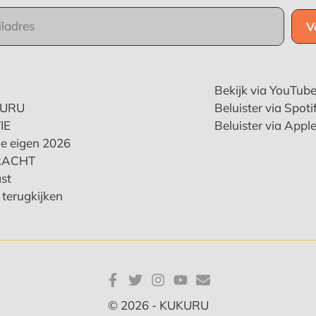
Bekijk via YouTub
KURU
Beluister via Spoti
IE
Beluister via Appl
e eigen 2026
RACHT
st
terugkijken
© 2026 - KUKURU