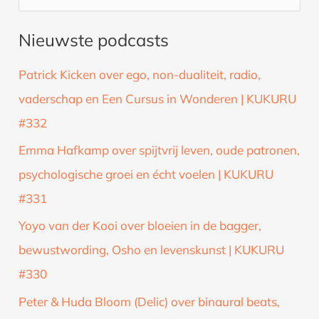
o
Nieuwste podcasts
e
k
Patrick Kicken over ego, non-dualiteit, radio,
n
vaderschap en Een Cursus in Wonderen | KUKURU
a
#332
a
Emma Hafkamp over spijtvrij leven, oude patronen,
r
psychologische groei en écht voelen | KUKURU
:
#331
Yoyo van der Kooi over bloeien in de bagger,
bewustwording, Osho en levenskunst | KUKURU
#330
Peter & Huda Bloom (Delic) over binaural beats,