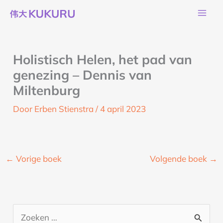
Ga
naar
de
inhoud
Holistisch Helen, het pad van
genezing – Dennis van
Miltenburg
Door
Erben Stienstra
/
4 april 2023
←
Vorige boek
Volgende boek
→
Z