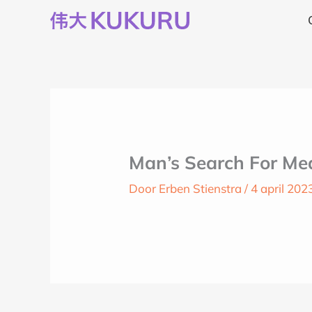
Ga
naar
de
inhoud
Man’s Search For Mea
Door
Erben Stienstra
/
4 april 202