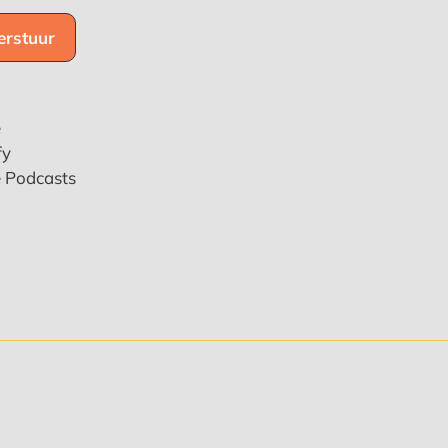
e
fy
e Podcasts