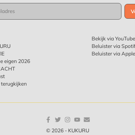
Bekijk via YouTub
KURU
Beluister via Spoti
IE
Beluister via Appl
e eigen 2026
RACHT
st
terugkijken
© 2026 - KUKURU