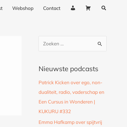
Zoeken
A
W
t
Webshop
Contact
c
i
c
n
o
k
u
e
Z
n
l
o
t
w
g
a
e
Nieuwste podcasts
e
g
k
g
e
Patrick Kicken over ego, non-
n
e
n
dualiteit, radio, vaderschap en
a
v
Een Cursus in Wonderen |
a
e
n
KUKURU #332
r
s
:
Emma Hafkamp over spijtvrij