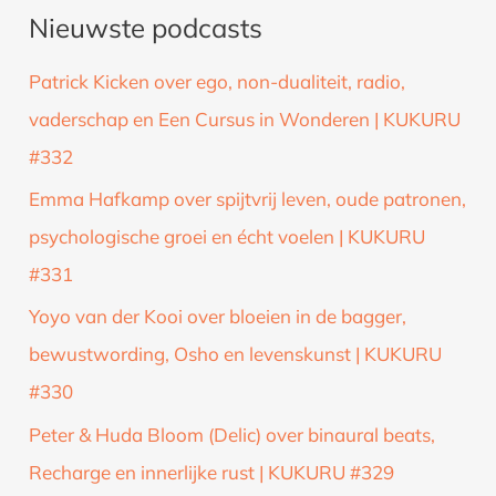
Nieuwste podcasts
e
k
Patrick Kicken over ego, non-dualiteit, radio,
n
vaderschap en Een Cursus in Wonderen | KUKURU
a
#332
a
Emma Hafkamp over spijtvrij leven, oude patronen,
r
psychologische groei en écht voelen | KUKURU
:
#331
Yoyo van der Kooi over bloeien in de bagger,
bewustwording, Osho en levenskunst | KUKURU
#330
Peter & Huda Bloom (Delic) over binaural beats,
Recharge en innerlijke rust | KUKURU #329