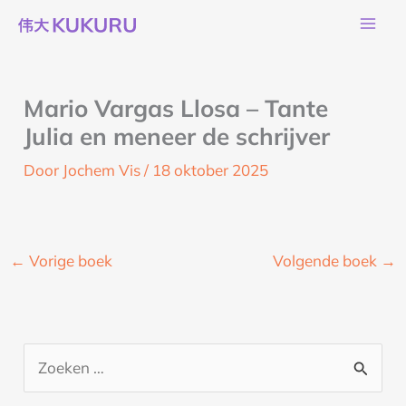
Ga
naar
de
inhoud
Mario Vargas Llosa – Tante
Julia en meneer de schrijver
Door
Jochem Vis
/
18 oktober 2025
←
Vorige boek
Volgende boek
→
Z
o