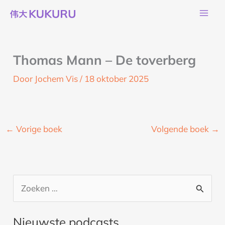
Ga
naar
de
inhoud
Thomas Mann – De toverberg
Door
Jochem Vis
/
18 oktober 2025
←
Vorige boek
Volgende boek
→
Z
o
Nieuwste podcasts
e