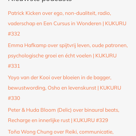
k
Patrick Kicken over ego, non-dualiteit, radio,
n
vaderschap en Een Cursus in Wonderen | KUKURU
a
#332
a
Emma Hafkamp over spijtvrij leven, oude patronen,
r
psychologische groei en écht voelen | KUKURU
:
#331
Yoyo van der Kooi over bloeien in de bagger,
bewustwording, Osho en levenskunst | KUKURU
#330
Peter & Huda Bloom (Delic) over binaural beats,
Recharge en innerlijke rust | KUKURU #329
Toña Wong Chung over Reiki, communicatie,