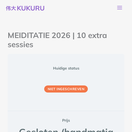
Ga
naar
de
inhoud
MEIDITATIE 2026 | 10 extra
sessies
Huidige status
NIET INGESCHREVEN
Prijs
Gesloten (handmatig