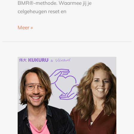
BMR®-methode. Waarmee jij je
celgeheugen reset en
Meer »
Verlost
van
depressieve
gevoelens
met
zelfhelende
kracht!
|
Heel
Jezelf
#1