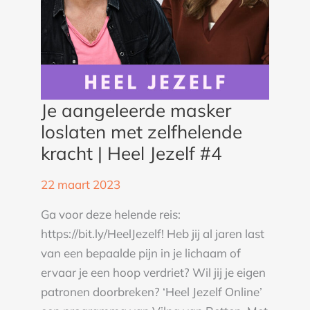
Heel
Jezelf
#4
Je aangeleerde masker
loslaten met zelfhelende
kracht | Heel Jezelf #4
22 maart 2023
Ga voor deze helende reis:
https://bit.ly/HeelJezelf! Heb jij al jaren last
van een bepaalde pijn in je lichaam of
ervaar je een hoop verdriet? Wil jij je eigen
patronen doorbreken? ‘Heel Jezelf Online’