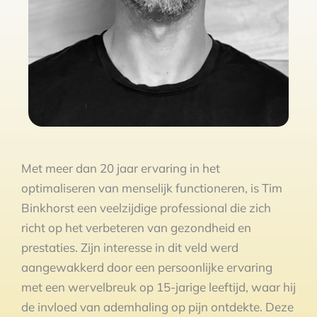
Met meer dan 20 jaar ervaring in het
optimaliseren van menselijk functioneren, is Tim
Binkhorst een veelzijdige professional die zich
richt op het verbeteren van gezondheid en
prestaties. Zijn interesse in dit veld werd
aangewakkerd door een persoonlijke ervaring
met een wervelbreuk op 15-jarige leeftijd, waar hij
de invloed van ademhaling op pijn ontdekte. Deze