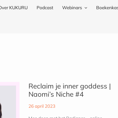
Over KUKURU
Podcast
Webinars
Boekenkas
Reclaim
je
Reclaim je inner goddess |
inner
Naomi’s Niche #4
goddess
|
26 april 2023
Naomi’s
Niche