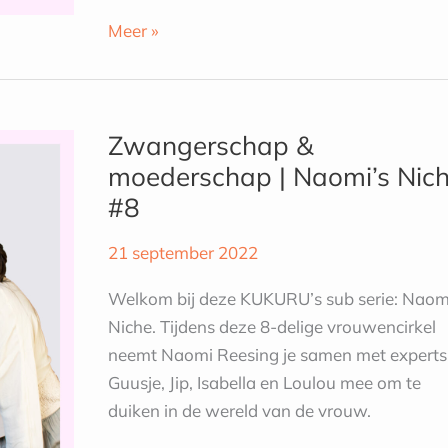
Meer »
Zwangerschap
&
Zwangerschap &
moederschap
moederschap | Naomi’s Nic
|
#8
Naomi’s
Niche
21 september 2022
#8
Welkom bij deze KUKURU’s sub serie: Naom
Niche. Tijdens deze 8-delige vrouwencirkel
neemt Naomi Reesing je samen met experts
Guusje, Jip, Isabella en Loulou mee om te
duiken in de wereld van de vrouw.