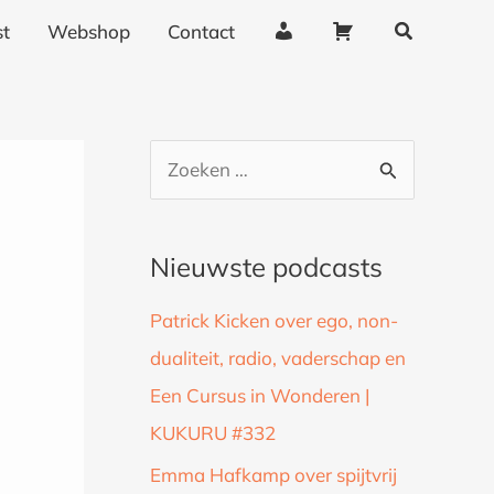
Zoeken
A
W
t
Webshop
Contact
c
i
c
n
o
k
u
e
Z
n
l
o
t
w
g
a
e
Nieuwste podcasts
e
g
k
g
e
Patrick Kicken over ego, non-
n
e
n
dualiteit, radio, vaderschap en
a
v
Een Cursus in Wonderen |
a
e
n
KUKURU #332
r
s
:
Emma Hafkamp over spijtvrij