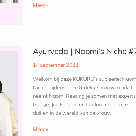
Meer »
Ayurveda
|
Ayurveda | Naomi’s Niche #
Naomi’s
Niche
14 september 2022
#7
Welkom bij deze KUKURU’s sub serie: Naom
Niche. Tijdens deze 8-delige vrouwencirkel
neemt Naomi Reesing je samen met experts
Guusje, Jip, Isabella en Loulou mee om te
duiken in de wereld van de vrouw.
Meer »