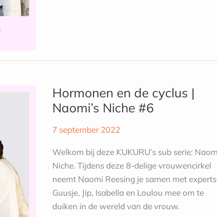
Hormonen
en
Hormonen en de cyclus |
de
Naomi’s Niche #6
cyclus
|
7 september 2022
Naomi’s
Niche
Welkom bij deze KUKURU’s sub serie: Naom
#6
Niche. Tijdens deze 8-delige vrouwencirkel
neemt Naomi Reesing je samen met experts
Guusje, Jip, Isabella en Loulou mee om te
duiken in de wereld van de vrouw.