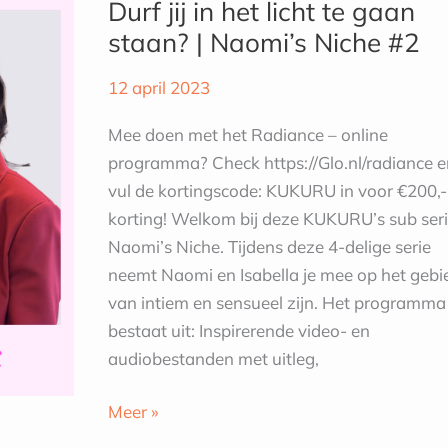
Durf jij in het licht te gaan
in
staan? | Naomi’s Niche #2
het
licht
12 april 2023
te
gaan
Mee doen met het Radiance – online
staan?
programma? Check https://Glo.nl/radiance e
|
vul de kortingscode: KUKURU in voor €200,-
Naomi’s
korting! Welkom bij deze KUKURU’s sub seri
Niche
Naomi’s Niche. Tijdens deze 4-delige serie
#2
neemt Naomi en Isabella je mee op het gebi
van intiem en sensueel zijn. Het programma
bestaat uit: Inspirerende video- en
audiobestanden met uitleg,
Meer »