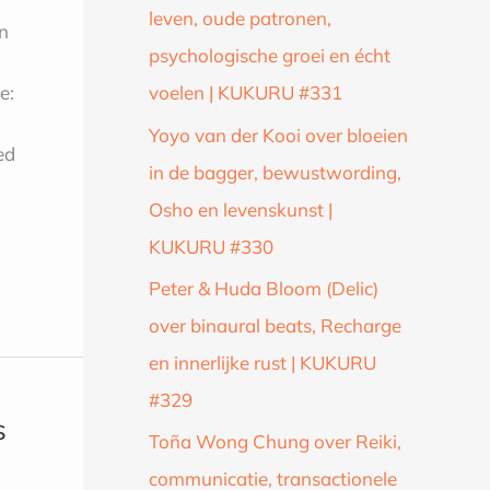
leven, oude patronen,
n
psychologische groei en écht
e:
voelen | KUKURU #331
Yoyo van der Kooi over bloeien
ed
in de bagger, bewustwording,
Osho en levenskunst |
KUKURU #330
Peter & Huda Bloom (Delic)
over binaural beats, Recharge
en innerlijke rust | KUKURU
#329
s
Toña Wong Chung over Reiki,
communicatie, transactionele