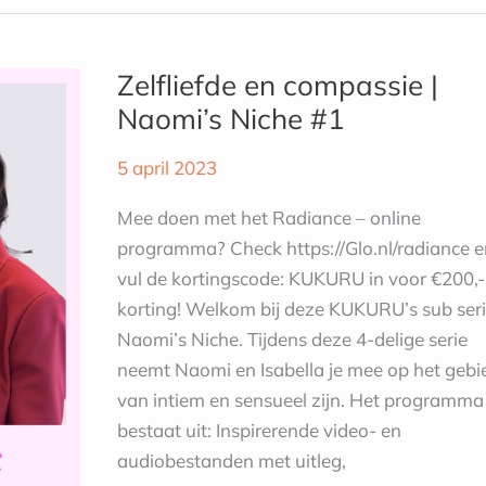
Zelfliefde
en
Zelfliefde en compassie |
compassie
Naomi’s Niche #1
|
Naomi’s
5 april 2023
Niche
#1
Mee doen met het Radiance – online
programma? Check https://Glo.nl/radiance e
vul de kortingscode: KUKURU in voor €200,-
korting! Welkom bij deze KUKURU’s sub seri
Naomi’s Niche. Tijdens deze 4-delige serie
neemt Naomi en Isabella je mee op het gebi
van intiem en sensueel zijn. Het programma
bestaat uit: Inspirerende video- en
audiobestanden met uitleg,