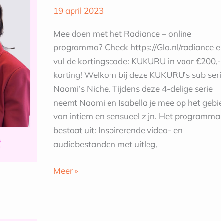
Naomi’s
19 april 2023
Niche
#3
Mee doen met het Radiance – online
programma? Check https://Glo.nl/radiance e
vul de kortingscode: KUKURU in voor €200,-
korting! Welkom bij deze KUKURU’s sub seri
Naomi’s Niche. Tijdens deze 4-delige serie
neemt Naomi en Isabella je mee op het gebi
van intiem en sensueel zijn. Het programma
bestaat uit: Inspirerende video- en
audiobestanden met uitleg,
Meer »
Durf
jij