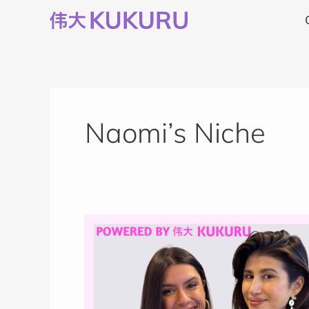
Ga
naar
de
inhoud
Naomi’s Niche