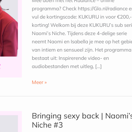
Mee doen met het Radiance – online
#4
programma? Check https://Glo.nl/radiance e
vul de kortingscode: KUKURU in voor €200,-
korting! Welkom bij deze KUKURU’s sub seri
Naomi’s Niche. Tijdens deze 4-delige serie
neemt Naomi en Isabella je mee op het gebi
van intiem en sensueel zijn. Het programma
bestaat uit: Inspirerende video- en
audiobestanden met uitleg, […]
Meer »
Bringing
sexy
Bringing sexy back | Naomi’
back
Niche #3
|