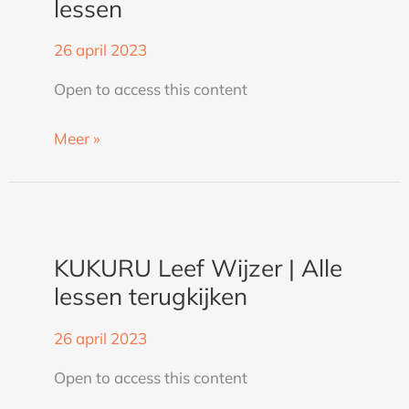
Deluxe
lessen
ademsessies
26 april 2023
en
extra
Open to access this content
lessen
Meer »
KUKURU
Leef
Wijzer
KUKURU Leef Wijzer | Alle
|
lessen terugkijken
Alle
lessen
26 april 2023
terugkijken
Open to access this content