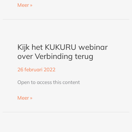
Meer »
Kijk
het
KUKURU
Kijk het KUKURU webinar
webinar
over Verbinding terug
over
Verbinding
26 februari 2022
terug
Open to access this content
Meer »
Terugkijken
Ontwerp