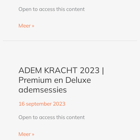
Open to access this content
Meer »
ADEM
KRACHT
2023
ADEM KRACHT 2023 |
|
Premium en Deluxe
Premium
ademsessies
en
Deluxe
16 september 2023
ademsessies
Open to access this content
Meer »