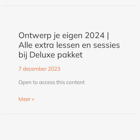
Ontwerp
je
eigen
Ontwerp je eigen 2024 |
2024
Alle extra lessen en sessies
|
bij Deluxe pakket
Alle
extra
7 december 2023
lessen
en
Open to access this content
sessies
bij
Meer »
Deluxe
pakket
Ontwerp
je
eigen