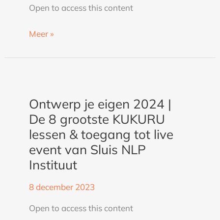
Open to access this content
Meer »
Ontwerp
je
eigen
Ontwerp je eigen 2024 |
2024
De 8 grootste KUKURU
|
lessen & toegang tot live
De
8
event van Sluis NLP
grootste
Instituut
KUKURU
8 december 2023
lessen
&
Open to access this content
toegang