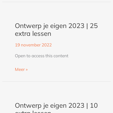
Ontwerp
je
eigen
Ontwerp je eigen 2023 | 25
2023
extra lessen
|
25
19 november 2022
extra
lessen
Open to access this content
Meer »
Ontwerp
je
eigen
Ontwerp je eigen 2023 | 10
2023