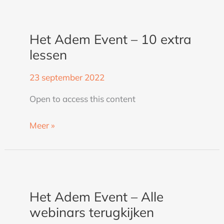
Adem
Event
Het Adem Event – 10 extra
–
lessen
10
extra
23 september 2022
lessen
Open to access this content
Meer »
Het
Adem
Event
Het Adem Event – Alle
–
webinars terugkijken
Alle