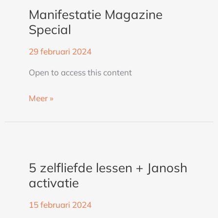
Special
Manifestatie Magazine
Special
29 februari 2024
Open to access this content
Meer »
5
zelfliefde
lessen
5 zelfliefde lessen + Janosh
+
activatie
Janosh
activatie
15 februari 2024