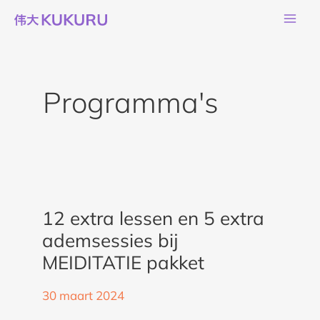
Ga
naar
de
inhoud
Programma's
12
extra
lessen
12 extra lessen en 5 extra
en
ademsessies bij
5
MEIDITATIE pakket
extra
ademsessies
30 maart 2024
bij