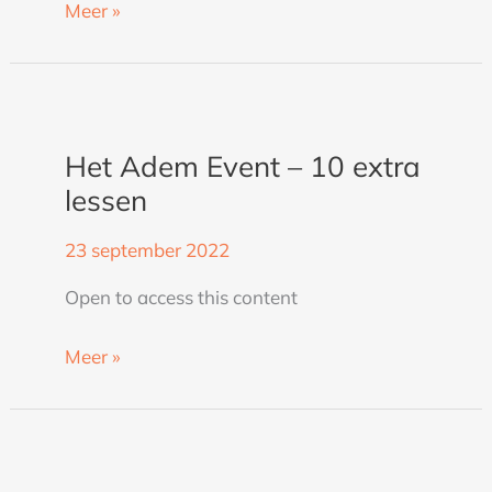
Meer »
Het
Adem
Event
Het Adem Event – 10 extra
–
lessen
10
extra
23 september 2022
lessen
Open to access this content
Meer »
Het
Adem
Event