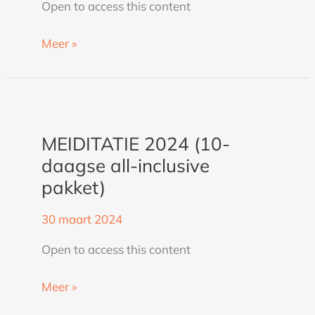
MEIDITATIE
Open to access this content
pakket
Meer »
MEIDITATIE
2024
(10-
MEIDITATIE 2024 (10-
daagse
daagse all-inclusive
all-
pakket)
inclusive
pakket)
30 maart 2024
Open to access this content
Meer »