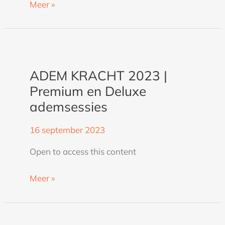
Meer »
ADEM
KRACHT
2023
ADEM KRACHT 2023 |
|
Premium en Deluxe
Premium
ademsessies
en
Deluxe
16 september 2023
ademsessies
Open to access this content
Meer »
ADEM
KRACHT