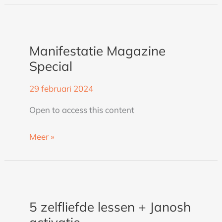
Manifestatie
Magazine
Special
Manifestatie Magazine
Special
29 februari 2024
Open to access this content
Meer »
5
zelfliefde
lessen
5 zelfliefde lessen + Janosh
+