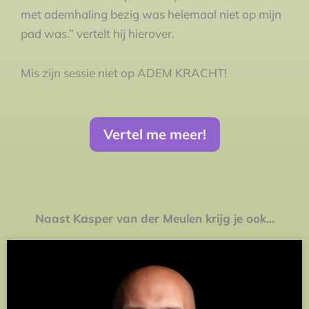
met ademhaling bezig was helemaal niet op mijn
pad was.” vertelt hij hierover.
Mis zijn sessie niet op ADEM KRACHT!
Vertel me meer!
Naast Kasper van der Meulen krijg je ook...