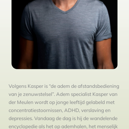
Volgens Kasper is “de adem de afstandsbediening
van je zenuwstelsel”. Adem specialist Kasper van
der Meulen wordt op jonge leeftijd gelabeld met
concentratiestoornissen, ADHD, verslaving en
depressies. Vandaag de dag is hij de wandelende
encyclopedie als het op ademhalen, het menselijk