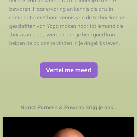
hectiek van de wereld toch je innerlijke rust te
bewaren. Haar ervaring en kennis als arts in
combinatie met haar kennis van de technieken en
geschriften van Yoga maken haar tot iemand die
thuis is in beide werelden en je heel goed kan
helpen de balans te vinden in je dagelijks leven.
Vertel me meer!
Naast Purnesh & Rowena krijg je ook...