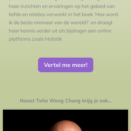
haar inzichten en ervaringen op het gebied van
liefde en relaties verwerkt in het boek ‘Hoe word
ik de beste minnaar van de wereld?’ en draagt
haar kennis verder uit als bijdrager aan online
platforms zoals Holistik
Vertel me meer!
Naast Toña Wong Chung krijg je ook...