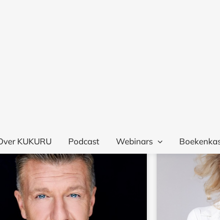
vers én vele anderen
ijdens Ontwerp je eigen 2025!