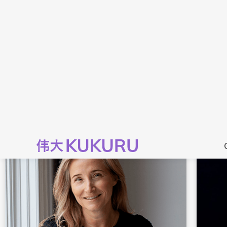
Joep Ro
spreken t