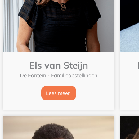
Els van Steijn
De Fontein - Familieopstellingen
Lees meer