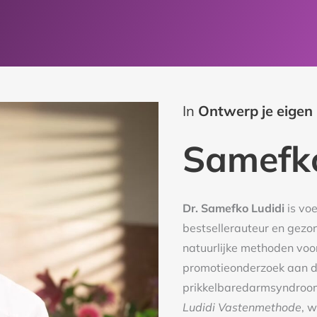
In
Ontwerp je eigen
Samefko
Dr. Samefko Ludidi
is vo
bestsellerauteur en gezo
natuurlijke methoden voor
promotieonderzoek aan de
prikkelbaredarmsyndroom,
Ludidi Vastenmethode
, 
aanpak van intermittent f