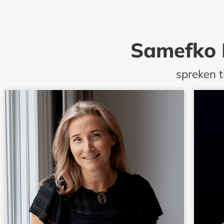
Samefko L
spreken t