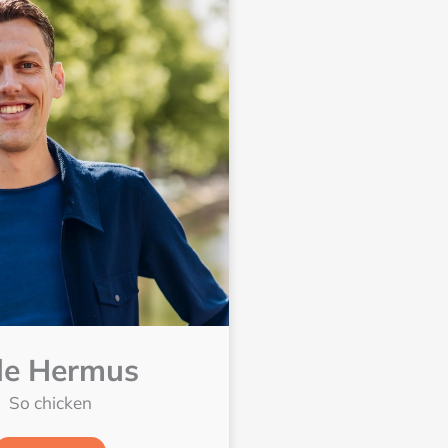
lle Hermus
So chicken
Lees meer