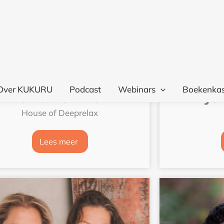
Eliane Bernhard
Je
House of Deeprelax
Lees meer