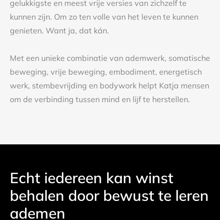
gelukkigste en meest vrije versies van zichzelf te
kunnen zijn. Om zo ten volle van het leven te kunnen
genieten. Want ja, dat kán.
Met een unieke combinatie van ademwerk, somatische
beweging, vrije beweging, embodiment, energetisch
werk, stembevrijding en bodywork helpt Katja mensen
om de verbinding tussen mind en lijf te herstellen.
Echt iedereen kan winst
behalen door bewust te leren
ademen