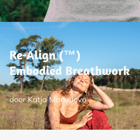
Re-Align (™)
Embodied Breathwork
door Katja Markelova