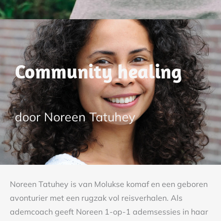
Community healing
door Noreen Tatuhey
Noreen Tatuhey is van Molukse komaf en een geboren
avonturier met een rugzak vol reisverhalen. Als
ademcoach geeft Noreen 1-op-1 ademsessies in haar