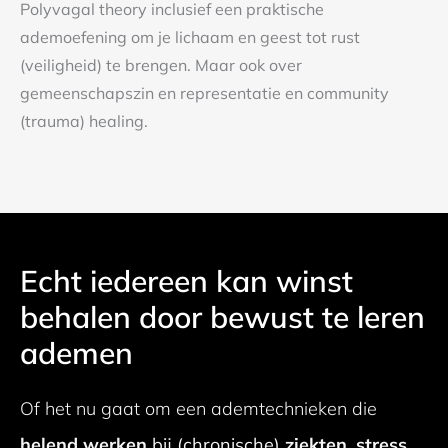
Polyvagal theory inclusief een praktische
ademoefening om je lichaam en geest tot rust
(veiligheid) te brengen. Maar ook over
gemeenschapszin en representatie en community
(trauma) healing.
Echt iedereen kan winst
behalen door bewust te leren
ademen
Of het nu gaat om een ademtechnieken die
helend werken
bij (chronische)
ziekten
,
stress
,